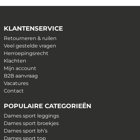
Deze
Deze
optie
optie
kan
kan
gekozen
gekozen
KLANTENSERVICE
worden
worden
op
op
Retourneren & ruilen
de
de
Veel gestelde vragen
productpagina
productpagina
Herroepingsrecht
Klachten
Mijn account
B2B aanvraag
Vacatures
Contact
POPULAIRE CATEGORIEËN
Dames sport leggings
Dames sport broekjes
Dames sport bh’s
Dames sport top