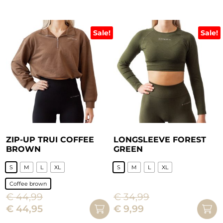
op
de
Sale!
Sale!
productpagina
ZIP-UP TRUI COFFEE
LONGSLEEVE FOREST
BROWN
GREEN
S
M
L
XL
S
M
L
XL
Dit
Coffee brown
product
€
44,99
€
34,99
Dit
heeft
Oorspronkelijke
Huidige
Oorspronkelijke
Huidige
€
44,95
€
9,99
product
meerdere
prijs
prijs
prijs
prijs
heeft