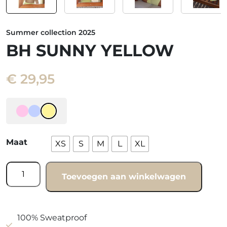
Summer collection 2025
BH SUNNY YELLOW
€
29,95
Maat
XS
S
M
L
XL
Bh
Toevoegen aan winkelwagen
sunny
yellow
aantal
100% Sweatproof