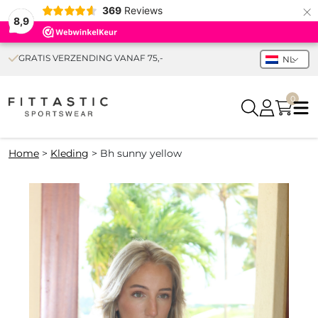
×
369
Reviews
8,9
GRATIS VERZENDING VANAF 75,-
NL
0
Home
>
Kleding
>
Bh sunny yellow