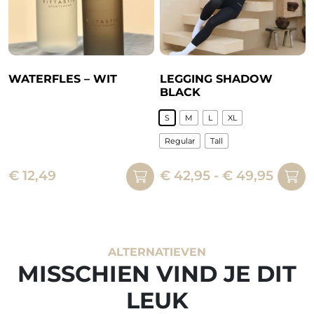
worden
op
op
de
de
productpagina
productpagina
WATERFLES – WIT
LEGGING SHADOW
BLACK
S
M
L
XL
Regular
Tall
Dit
Prijsk
€
12,49
€
42,95
-
€
49,95
product
€ 42,
heeft
tot
meerdere
€ 49,
variaties.
Deze
ALTERNATIEVEN
optie
MISSCHIEN VIND JE DIT
kan
LEUK
gekozen
worden