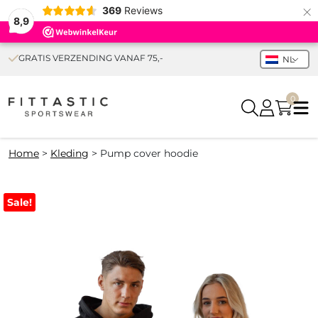
×
369
Reviews
8,9
GRATIS VERZENDING VANAF 75,-
NL
0
Home
>
Kleding
>
Pump cover hoodie
Sale!