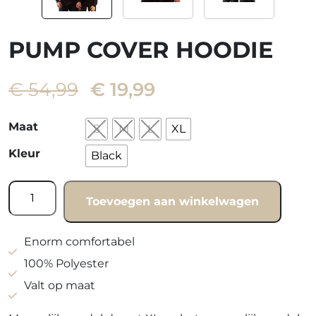
PUMP COVER HOODIE
Oorspronkelijke
Huidige
€
54,99
€
19,99
prijs
prijs
was:
is:
Maat
S
M
L
XL
€ 54,99.
€ 19,99.
Kleur
Black
Pump
Toevoegen aan winkelwagen
cover
hoodie
aantal
Enorm comfortabel
100% Polyester
Valt op maat