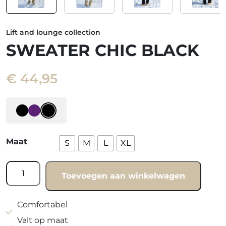
Lift and lounge collection
SWEATER CHIC BLACK
€
44,95
Maat
S
M
L
XL
Sweater
Toevoegen aan winkelwagen
Chic
black
aantal
Comfortabel
Valt op maat