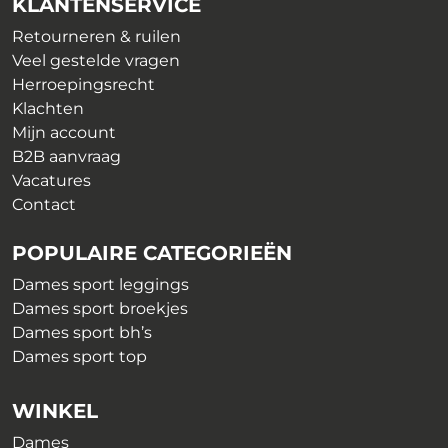
KLANTENSERVICE
worden
op
op
Retourneren & ruilen
de
de
Veel gestelde vragen
productpagina
productpagina
Herroepingsrecht
Klachten
Mijn account
B2B aanvraag
Vacatures
Contact
POPULAIRE CATEGORIEËN
Dames sport leggings
Dames sport broekjes
Dames sport bh’s
Dames sport top
WINKEL
Dames