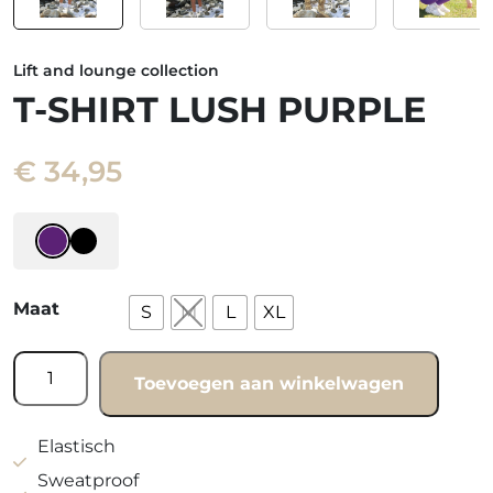
Lift and lounge collection
T-SHIRT LUSH PURPLE
€
34,95
Maat
S
M
L
XL
T-
Toevoegen aan winkelwagen
shirt
Lush
purple
Elastisch
aantal
Sweatproof