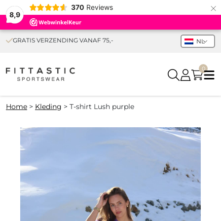
×
370
Reviews
8,9
GRATIS VERZENDING VANAF 75,-
NL
0
Home
>
Kleding
>
T-shirt Lush purple