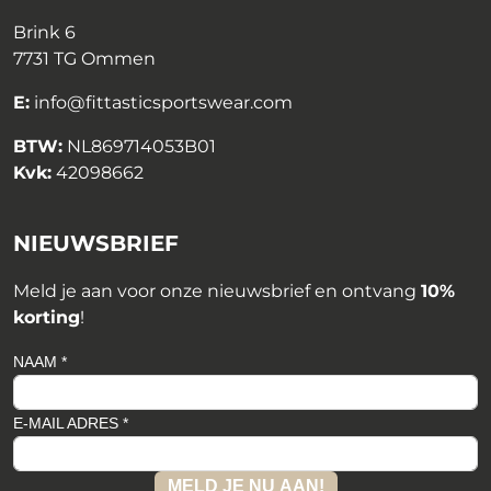
Brink 6
7731 TG Ommen
E:
info@fittasticsportswear.com
BTW:
NL869714053B01
Kvk:
42098662
NIEUWSBRIEF
Meld je aan voor onze nieuwsbrief en ontvang
10%
korting
!
NAAM *
E-MAIL ADRES *
MELD JE NU AAN!