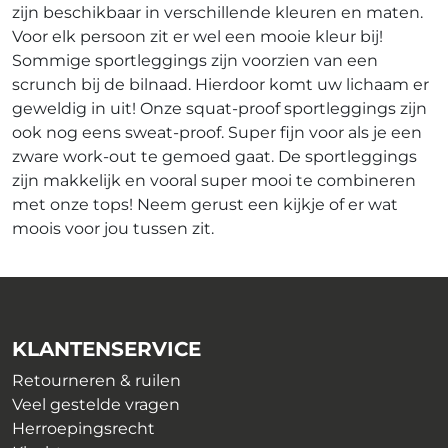
zijn beschikbaar in verschillende kleuren en maten.
gekozen
worden
Voor elk persoon zit er wel een mooie kleur bij!
worden
op
Sommige sportleggings zijn voorzien van een
op
de
scrunch bij de bilnaad. Hierdoor komt uw lichaam er
de
productpagina
geweldig in uit! Onze squat-proof sportleggings zijn
productpagina
ook nog eens sweat-proof. Super fijn voor als je een
zware work-out te gemoed gaat. De sportleggings
zijn makkelijk en vooral super mooi te combineren
met onze tops! Neem gerust een kijkje of er wat
moois voor jou tussen zit.
KLANTENSERVICE
Retourneren & ruilen
Veel gestelde vragen
Herroepingsrecht