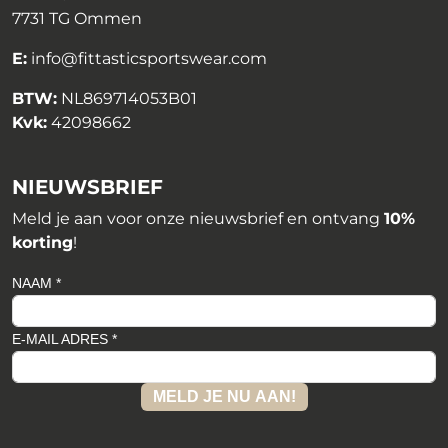
7731 TG Ommen
E:
info@fittasticsportswear.com
BTW:
NL869714053B01
Kvk:
42098662
NIEUWSBRIEF
Meld je aan voor onze nieuwsbrief en ontvang
10%
korting
!
NAAM *
E-MAIL ADRES *
MELD JE NU AAN!