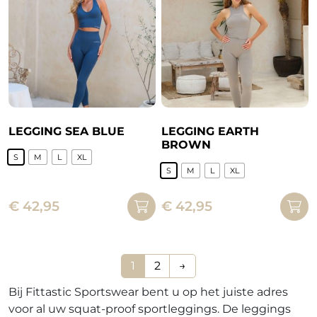
optie
optie
kan
kan
gekozen
gekozen
worden
worden
op
op
de
de
productpagina
productpagina
LEGGING SEA BLUE
LEGGING EARTH
BROWN
S
M
L
XL
S
M
L
XL
Dit
Dit
product
€
42,95
€
42,95
product
heeft
heeft
meerdere
meerdere
variaties.
variaties.
Deze
1
2
→
Deze
optie
Bij Fittastic Sportswear bent u op het juiste adres
optie
kan
voor al uw squat-proof sportleggings. De leggings
kan
gekozen