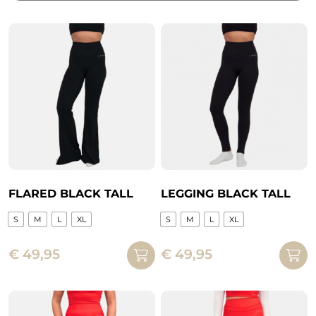
FLARED BLACK TALL
LEGGING BLACK TALL
S
M
L
XL
S
M
L
XL
Dit
Dit
€
49,95
€
49,95
product
product
heeft
heeft
meerdere
meerdere
variaties.
variaties.