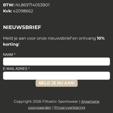
BTW:
NL869714053B01
Kvk:
42098662
NIEUWSBRIEF
Meld je aan voor onze nieuwsbrief en ontvang
10%
korting
!
NAAM *
E-MAIL ADRES *
MELD JE NU AAN!
Copyright 2026 Fittastic Sportswear |
Algemene
voorwaarden
|
Privacyverklaring