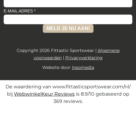
E-MAIL ADRES *
MELD JE NU AAN!
Copyright 2026 Fittastic Sportswear |
Algemene
voorwaarden
|
Privacyverklaring
Website door
Insomedia
De waardering van www.fittasticsportswear.com/nl/
bij
WebwinkelKeur Reviews
is 8.9/10 gebaseerd op
369 reviews.