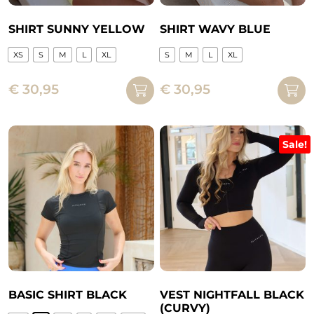
productpagina
SHIRT SUNNY YELLOW
SHIRT WAVY BLUE
XS
S
M
L
XL
S
M
L
XL
Dit
Dit
€
30,95
€
30,95
product
product
heeft
heeft
meerdere
meerdere
variaties.
variaties.
Sale!
Deze
Deze
optie
optie
kan
kan
gekozen
gekozen
worden
worden
op
op
de
de
productpagina
productpagina
BASIC SHIRT BLACK
VEST NIGHTFALL BLACK
(CURVY)