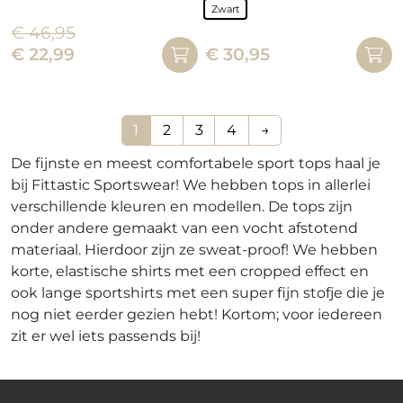
Dit
Zwart
product
€
46,95
Dit
heeft
Oorspronkelijke
Huidige
€
22,99
€
30,95
product
meerdere
prijs
prijs
heeft
variaties.
was:
is:
meerdere
Deze
€ 46,95.
€ 22,99.
variaties.
1
2
3
4
→
optie
Deze
kan
De fijnste en meest comfortabele sport tops haal je
optie
gekozen
bij Fittastic Sportswear! We hebben tops in allerlei
kan
worden
verschillende kleuren en modellen. De tops zijn
gekozen
op
onder andere gemaakt van een vocht afstotend
worden
de
materiaal. Hierdoor zijn ze sweat-proof! We hebben
op
productpagina
korte, elastische shirts met een cropped effect en
de
ook lange sportshirts met een super fijn stofje die je
productpagina
nog niet eerder gezien hebt! Kortom; voor iedereen
zit er wel iets passends bij!