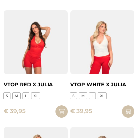
VTOP RED X JULIA
VTOP WHITE X JULIA
S
M
L
XL
S
M
L
XL
Dit
Dit
€
39,95
€
39,95
product
product
heeft
heeft
meerdere
meerdere
variaties.
variaties.