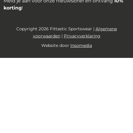
Meld je aan voor onze nieuwsbrief en ontvang
10%
korting
!
Copyright 2026 Fittastic Sportswear |
Algemene
voorwaarden
|
Privacyverklaring
Website door
Insomedia