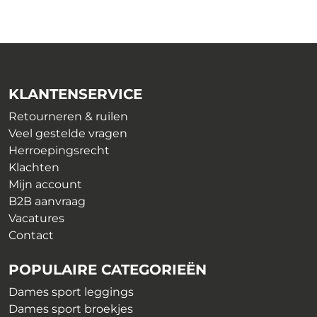
Deze
€ 54,99.
€ 19,99.
€ 28,99.
€ 19,99.
variaties.
optie
Deze
kan
optie
gekozen
kan
worden
gekozen
KLANTENSERVICE
op
worden
de
op
Retourneren & ruilen
productpagina
de
Veel gestelde vragen
productpagina
Herroepingsrecht
Klachten
Mijn account
B2B aanvraag
Vacatures
Contact
POPULAIRE CATEGORIEËN
Dames sport leggings
Dames sport broekjes