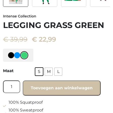
Intense Collection
LEGGING GRASS GREEN
Oorspronkelijke
Huidige
€
39,99
€
22,99
prijs
prijs
was:
is:
€ 39,99.
€ 22,99.
Maat
S
M
L
Legging
Toevoegen aan winkelwagen
Grass
Green
aantal
100% Squatproof
100% Sweatproof