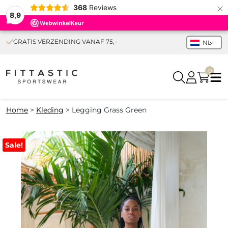
×
368
Reviews
8,9
GRATIS VERZENDING VANAF 75,-
NL
0
Home
>
Kleding
>
Legging Grass Green
Sale!