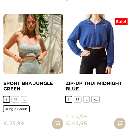
worden
op
de
Sale!
productpagina
SPORT BRA JUNGLE
ZIP-UP TRUI MIDNIGHT
GREEN
BLUE
S
M
L
S
M
L
XL
Dit
Jungle Green
product
€
44,99
Dit
heeft
Oorspronkelijke
Huidige
€
25,99
€
44,95
product
meerdere