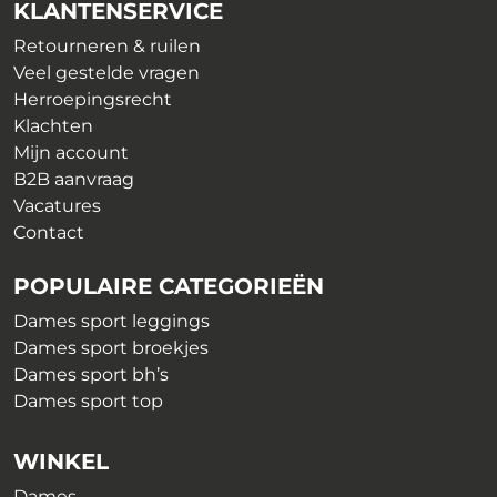
KLANTENSERVICE
worden
op
op
Retourneren & ruilen
de
de
Veel gestelde vragen
productpagina
productpagina
Herroepingsrecht
Klachten
Mijn account
B2B aanvraag
Vacatures
Contact
POPULAIRE CATEGORIEËN
Dames sport leggings
Dames sport broekjes
Dames sport bh’s
Dames sport top
WINKEL
Dames