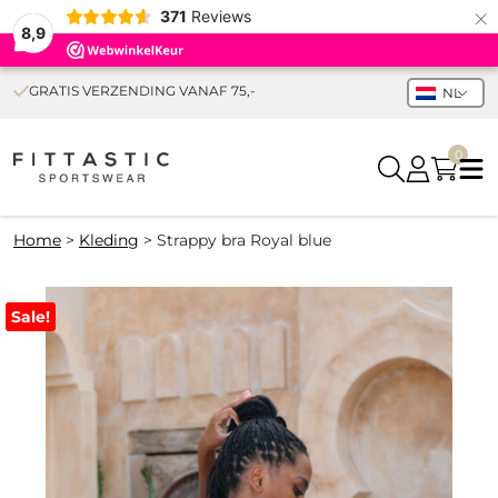
×
371
Reviews
8,9
GRATIS VERZENDING VANAF 75,-
NL
0
Home
>
Kleding
>
Strappy bra Royal blue
Sale!