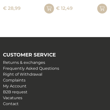
This
product
€
28,99
€
12,49
product
has
has
multiple
multiple
variants.
variants.
The
The
options
options
may
may
be
be
chosen
CUSTOMER SERVICE
chosen
on
on
Returns & exchanges
the
the
Frequently Asked Questions
product
product
Right of Withdrawal
page
page
Complaints
My Account
B2B request
Vacatures
Contact