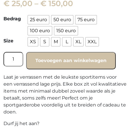
Price
€
25,00
–
€
150,00
range:
€ 25,00
Bedrag
25 euro
50 euro
75 euro
through
€ 150,00
100 euro
150 euro
Size
XS
S
M
L
XL
XXL
Surprise
Toevoegen aan winkelwagen
box
quantity
Fittastic
Laat je verrassen met de leukste sportitems voor
Surprise
een verrassend lage prijs. Elke box zit vol kwalitatieve
Box
items met minimaal dubbel zoveel waarde als je
betaalt, soms zelfs meer! Perfect om je
sportgarderobe voordelig uit te breiden of cadeau te
doen.
Durf jij het aan?