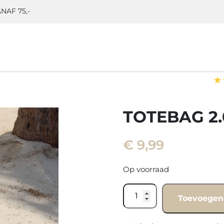
NAF 75,-
★
TOTEBAG 2
€
9,99
Op voorraad
Totebag
Toevoegen
2.0
black