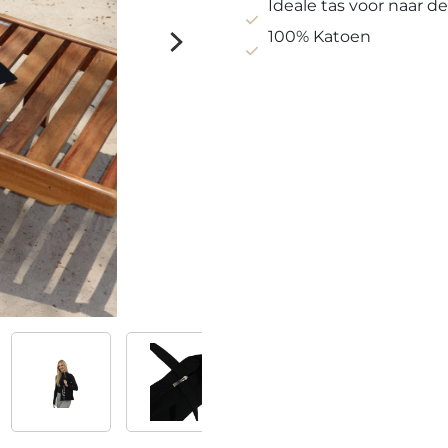
quantity
Ideale tas voor naar d
100% Katoen