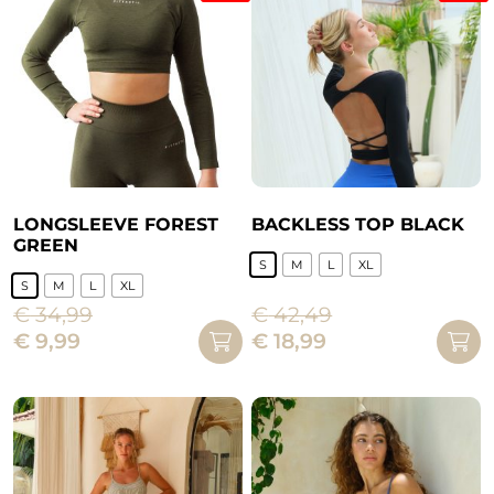
LONGSLEEVE FOREST
BACKLESS TOP BLACK
GREEN
S
M
L
XL
S
M
L
XL
Dit
€
34,99
€
42,49
Dit
product
Oorspronkelijke
Huidige
Oorspronkelijke
Huidige
€
9,99
€
18,99
product
heeft
prijs
prijs
prijs
prijs
heeft
meerdere
was:
is:
was:
is:
meerdere
variaties.
€ 34,99.
€ 9,99.
€ 42,49.
€ 18,99.
variaties.
Deze
Deze
optie
optie
kan