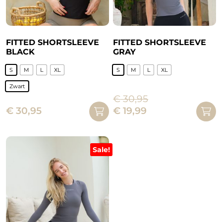
FITTED SHORTSLEEVE
FITTED SHORTSLEEVE
BLACK
GRAY
S
M
L
XL
S
M
L
XL
Dit
Zwart
product
€
30,95
Dit
heeft
Oorspronkelijke
Huidige
€
30,95
€
19,99
product
meerdere
prijs
prijs
heeft
variaties.
was:
is:
meerdere
Deze
€ 30,95.
€ 19,99.
variaties.
Sale!
optie
Deze
kan
optie
gekozen
kan
worden
gekozen
op
worden
de
op