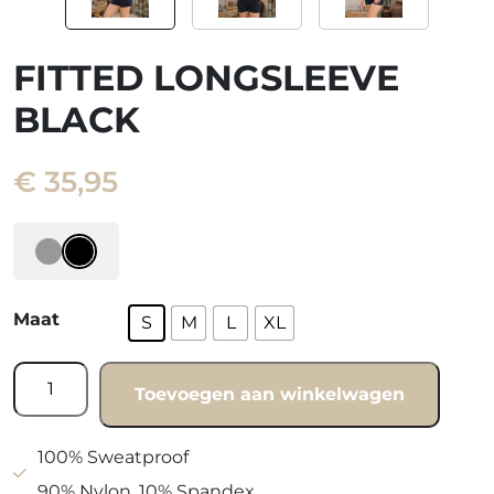
FITTED LONGSLEEVE
BLACK
€
35,95
Maat
S
M
L
XL
Fitted
Toevoegen aan winkelwagen
longsleeve
black
aantal
100% Sweatproof
90% Nylon, 10% Spandex