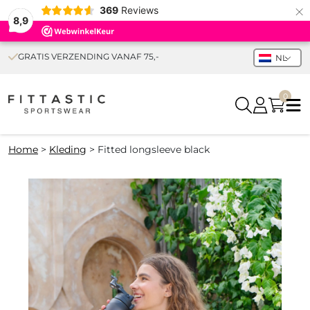
×
369
Reviews
8,9
GRATIS VERZENDING VANAF 75,-
NL
0
Home
>
Kleding
>
Fitted longsleeve black