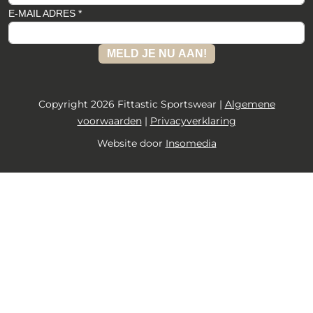
E-MAIL ADRES *
MELD JE NU AAN!
Copyright 2026 Fittastic Sportswear |
Algemene
voorwaarden
|
Privacyverklaring
Website door
Insomedia