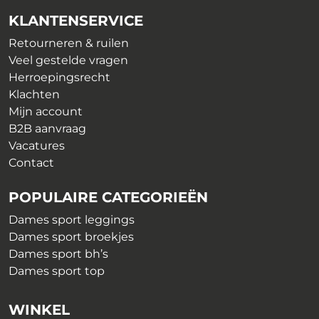
op
gekozen
KLANTENSERVICE
de
worden
productpagina
op
Retourneren & ruilen
de
Veel gestelde vragen
productpagina
Herroepingsrecht
Klachten
Mijn account
B2B aanvraag
Vacatures
Contact
POPULAIRE CATEGORIEËN
Dames sport leggings
Dames sport broekjes
Dames sport bh’s
Dames sport top
WINKEL