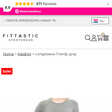
×
371
Reviews
8,9
GRATIS VERZENDING VANAF 75,-
NL
0
Home
>
Kleding
>
Longsleeve Trendy gray
Sale!