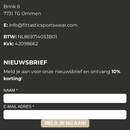
Brink 6
7731 TG Ommen
E:
info@fittasticsportswear.com
BTW:
NL869714053B01
Kvk:
42098662
NIEUWSBRIEF
Meld je aan voor onze nieuwsbrief en ontvang
10%
korting
!
NAAM *
E-MAIL ADRES *
MELD JE NU AAN!