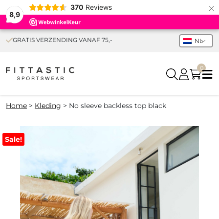
×
370
Reviews
8,9
GRATIS VERZENDING VANAF 75,-
NL
0
Home
>
Kleding
>
No sleeve backless top black
Sale!