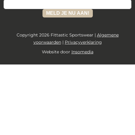
MELD JE NU AAN!
Copyright 2026 Fittastic Sportswear |
Algemene
voorwaarden
|
Privacyverklaring
Website door
Insomedia