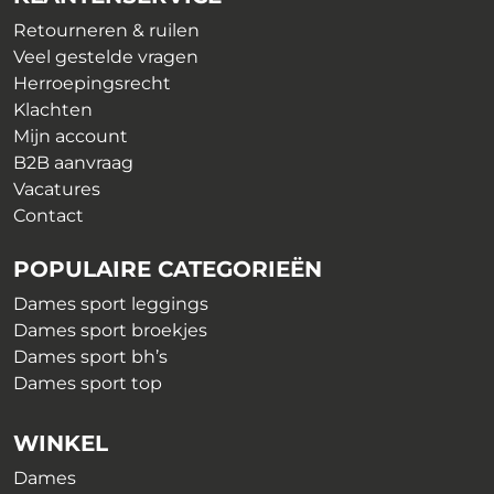
worden
de
op
Retourneren & ruilen
productpagina
de
Veel gestelde vragen
productpagina
Herroepingsrecht
Klachten
Mijn account
B2B aanvraag
Vacatures
Contact
POPULAIRE CATEGORIEËN
Dames sport leggings
Dames sport broekjes
Dames sport bh’s
Dames sport top
WINKEL
Dames