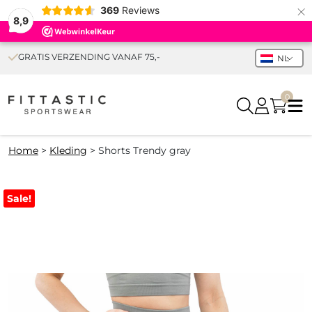
×
369
Reviews
8,9
GRATIS VERZENDING VANAF 75,-
NL
0
Home
>
Kleding
>
Shorts Trendy gray
Sale!