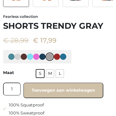
Fearless collection
SHORTS TRENDY GRAY
Oorspronkelijke
Huidige
€
28,99
€
17,99
prijs
prijs
was:
is:
€ 28,99.
€ 17,99.
Maat
S
M
L
Shorts
Toevoegen aan winkelwagen
Trendy
gray
aantal
100% Squatproof
100% Sweatproof