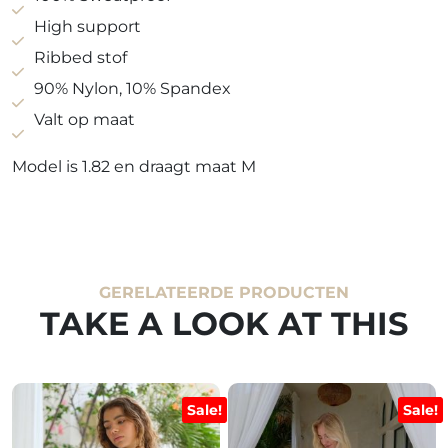
aantal
High support
Ribbed stof
90% Nylon, 10% Spandex
Valt op maat
Model is 1.82 en draagt maat M
GERELATEERDE PRODUCTEN
TAKE A LOOK AT THIS
Sale!
Sale!