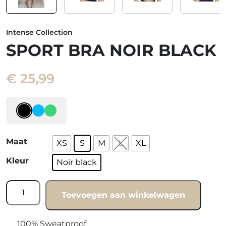
Intense Collection
SPORT BRA NOIR BLACK
€
25,99
Maat
XS
S
M
L
XL
Kleur
Noir black
Sport
Toevoegen aan winkelwagen
bra
Noir
black
100% Sweatproof