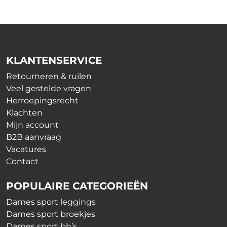
€ 28,99.
€ 9,99.
variaties.
variaties.
Deze
Deze
optie
optie
kan
kan
gekozen
gekozen
KLANTENSERVICE
worden
worden
op
op
Retourneren & ruilen
de
de
Veel gestelde vragen
productpagina
productpagina
Herroepingsrecht
Klachten
Mijn account
B2B aanvraag
Vacatures
Contact
POPULAIRE CATEGORIEËN
Dames sport leggings
Dames sport broekjes
Dames sport bh’s