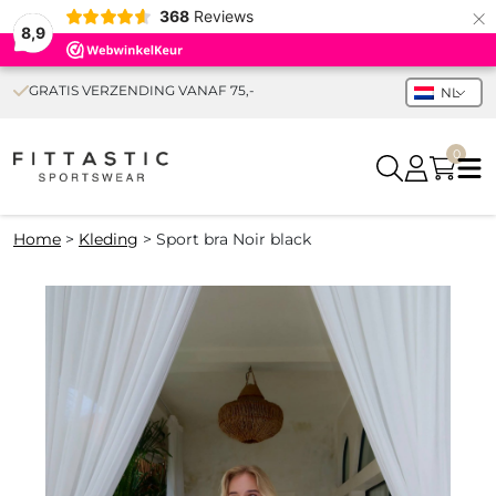
×
368
Reviews
8,9
GRATIS VERZENDING VANAF 75,-
NL
0
Home
>
Kleding
>
Sport bra Noir black