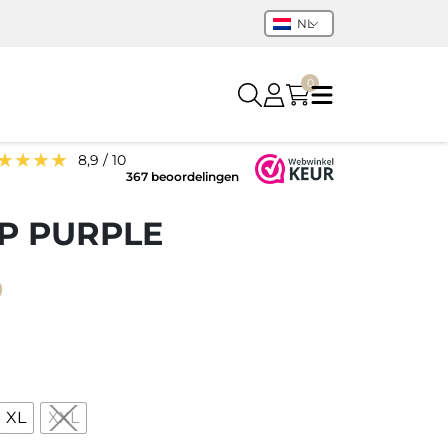
NL
0
★★★★
8,9 / 10
367 beoordelingen
P PURPLE
onkelijke
Huidige
9
prijs
is:
9.
€ 15,99.
XL
XXL