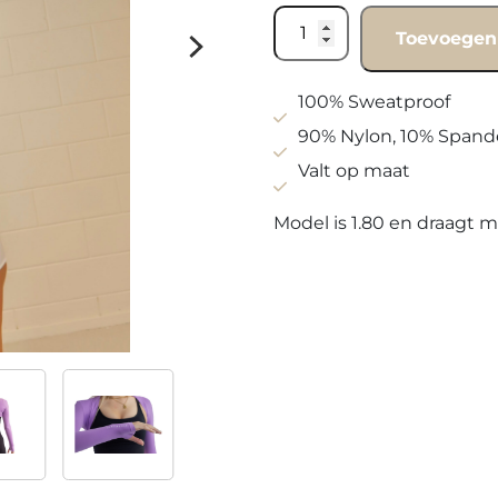
Bolero
Toevoegen
top
purple
aantal
100% Sweatproof
90% Nylon, 10% Spand
Valt op maat
Model is 1.80 en draagt 