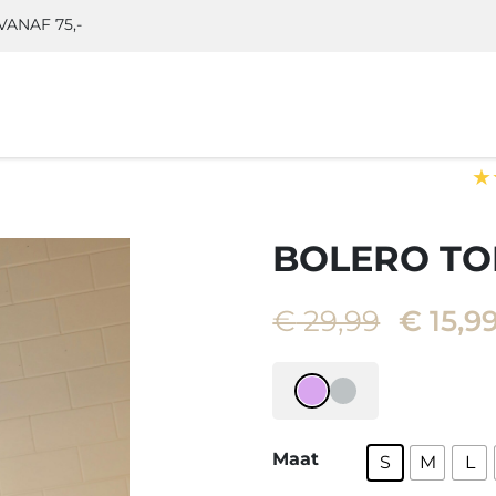
ANAF 75,-
★
BOLERO TO
Oorspr
€
29,99
€
15,9
prijs
was:
€ 29,9
Maat
S
M
L