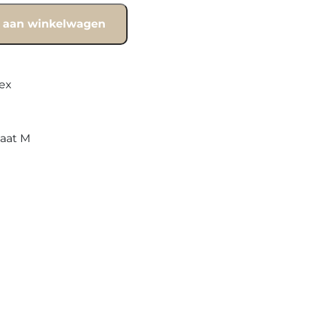
 aan winkelwagen
ex
maat M