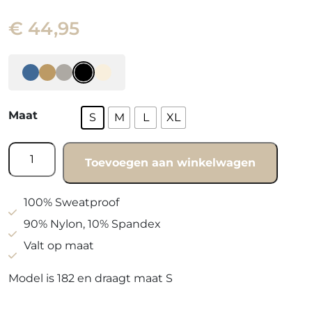
€
44,95
Maat
S
M
L
XL
Vest
Toevoegen aan winkelwagen
Shadow
black
aantal
100% Sweatproof
90% Nylon, 10% Spandex
Valt op maat
Model is 182 en draagt maat S