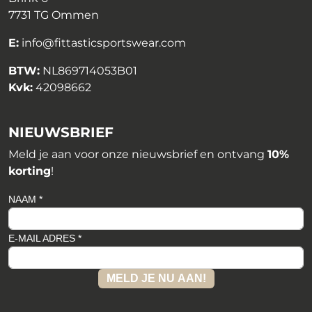
7731 TG Ommen
E:
info@fittasticsportswear.com
BTW:
NL869714053B01
Kvk:
42098662
NIEUWSBRIEF
Meld je aan voor onze nieuwsbrief en ontvang
10%
korting
!
NAAM *
E-MAIL ADRES *
MELD JE NU AAN!