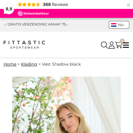
×
368
Reviews
8,9
GRATIS VERZENDING VANAF 75,-
NL
0
Home
>
Kleding
>
Vest Shadow black