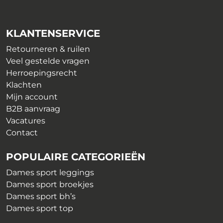
optie
gekozen
kan
worden
gekozen
op
KLANTENSERVICE
worden
de
op
Retourneren & ruilen
productpagina
de
Veel gestelde vragen
productpagina
Herroepingsrecht
Klachten
Mijn account
B2B aanvraag
Vacatures
Contact
POPULAIRE CATEGORIEËN
Dames sport leggings
Dames sport broekjes
Dames sport bh’s
Dames sport top