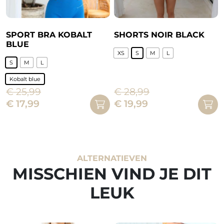
de
de
productpagina
productpagina
SPORT BRA KOBALT
SHORTS NOIR BLACK
BLUE
XS
S
M
L
S
M
L
Dit
product
Kobalt blue
€
25,99
€
28,99
heeft
Dit
Oorspronkelijke
Huidige
Oorspronkelijke
Huidige
€
17,99
€
19,99
meerdere
product
prijs
prijs
prijs
prijs
variaties.
heeft
was:
is:
was:
is:
Deze
meerdere
€ 25,99.
€ 17,99.
€ 28,99.
€ 19,99.
optie
variaties.
kan
Deze
ALTERNATIEVEN
gekozen
optie
MISSCHIEN VIND JE DIT
worden
kan
LEUK
op
gekozen
de
worden
productpagina
op