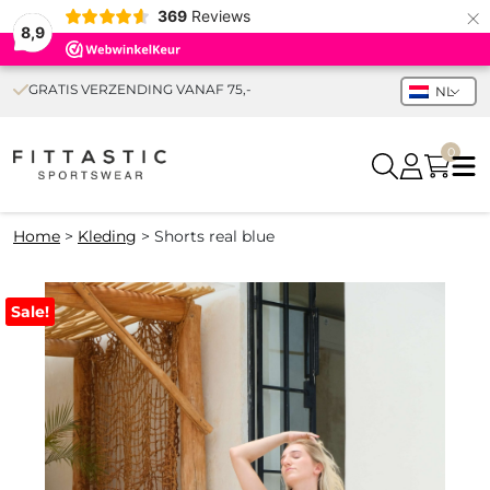
×
369
Reviews
8,9
GRATIS VERZENDING VANAF 75,-
NL
0
Home
>
Kleding
>
Shorts real blue
Sale!