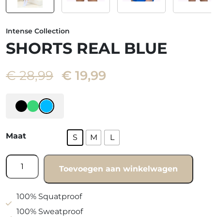
Intense Collection
SHORTS REAL BLUE
Oorspronkelijke
Huidige
€
28,99
€
19,99
prijs
prijs
was:
is:
€ 28,99.
€ 19,99.
Maat
S
M
L
Shorts
Toevoegen aan winkelwagen
real
blue
aantal
100% Squatproof
100% Sweatproof