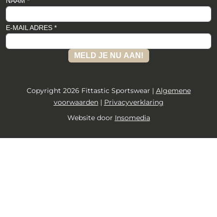
NAAM *
E-MAIL ADRES *
MELD JE NU AAN!
Copyright 2026 Fittastic Sportswear |
Algemene
voorwaarden
|
Privacyverklaring
Website door
Insomedia