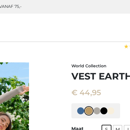
ANAF 75,-
★
World Collection
VEST EART
€
44,95
Maat
S
M
L