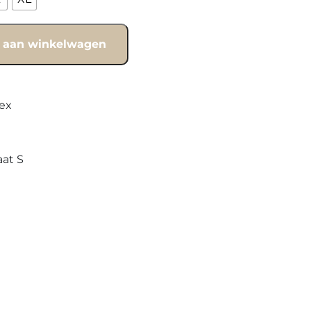
 aan winkelwagen
ex
aat S