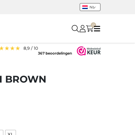
NL
0
★★★★
8,9 / 10
367 beoordelingen
H BROWN
XL