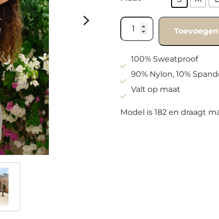
Vest
Toevoegen
Earth
brown
aantal
100% Sweatproof
90% Nylon, 10% Spand
Valt op maat
Model is 182 en draagt m