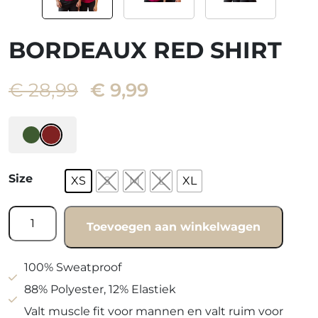
BORDEAUX RED SHIRT
Oorspronkelijke
Huidige
€
28,99
€
9,99
prijs
prijs
was:
is:
€ 28,99.
€ 9,99.
Size
XS
S
M
L
XL
Bordeaux
Toevoegen aan winkelwagen
Red
shirt
quantity
100% Sweatproof
88% Polyester, 12% Elastiek
Valt muscle fit voor mannen en valt ruim voor