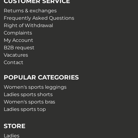
CUSTOMER SERVICE
on
chosen
the
on
Returns & exchanges
product
the
Frequently Asked Questions
page
product
Right of Withdrawal
page
Complaints
My Account
B2B request
Vacatures
Contact
POPULAR CATEGORIES
Women's sports leggings
Ladies sports shorts
Women's sports bras
Ladies sports top
STORE
Ladies