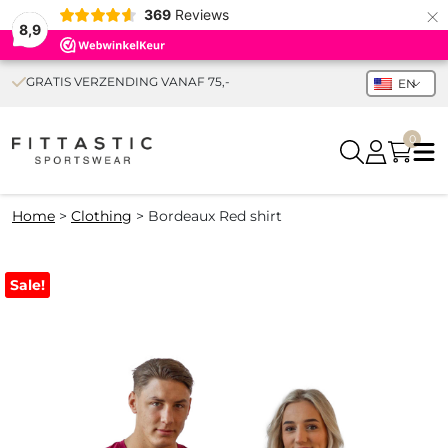
×
369
Reviews
8,9
GRATIS VERZENDING VANAF 75,-
EN
0
Home
>
Clothing
>
Bordeaux Red shirt
Sale!